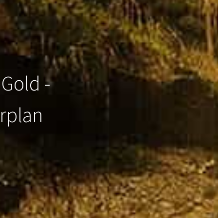
 Gold -
rplan