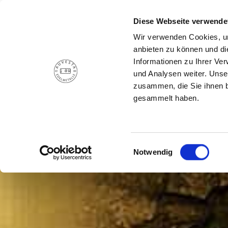
Diese Webseite verwende
SPARPLAN
EDE
Wir verwenden Cookies, um
SPARPLAN
anbieten zu können und di
SPARPLAN
EDELMETALLE
Informationen zu Ihrer Ve
3 Varianten
Gold
und Analysen weiter. Unse
zusammen, die Sie ihnen b
Leistungen
Silber
gesammelt haben.
Platin
Palladium
Münzen
Einwilligungsauswahl
Standard Barren
Notwendig
Wertentwicklung
Charts