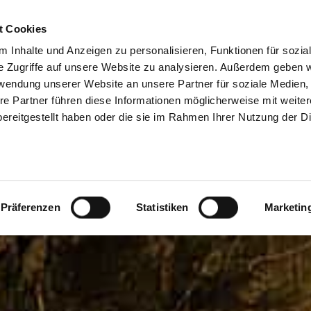
t Cookies
LMETALLE
MÜNZEN
ONLINE DEPOT
LAGERUNG
P
 Inhalte und Anzeigen zu personalisieren, Funktionen für sozia
3
e Zugriffe auf unsere Website zu analysieren. Außerdem geben w
ONLINE DEPOT
LAGERUNG
rwendung unserer Website an unsere Partner für soziale Medien
Kauf / Verkauf
Tagesbilanz
H
re Partner führen diese Informationen möglicherweise mit weite
ereitgestellt haben oder die sie im Rahmen Ihrer Nutzung der D
Transfer
Lagerorte
E
Switch
Lieferung
Sicherheit
Präferenzen
Statistiken
Marketin