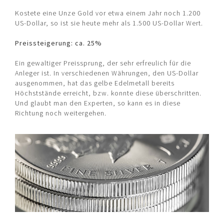
ÜBER UNS
Kostete eine Unze Gold vor etwa einem Jahr noch 1.200
US-Dollar, so ist sie heute mehr als 1.500 US-Dollar Wert.
News
Team
Preissteigerung: ca. 25%
Rating
Ein gewaltiger Preissprung, der sehr erfreulich für die
Historie
Anleger ist. In verschiedenen Währungen, den US-Dollar
ausgenommen, hat das gelbe Edelmetall bereits
Aktuelles
Höchststände erreicht, bzw. konnte diese überschritten.
Und glaubt man den Experten, so kann es in diese
Richtung noch weitergehen.