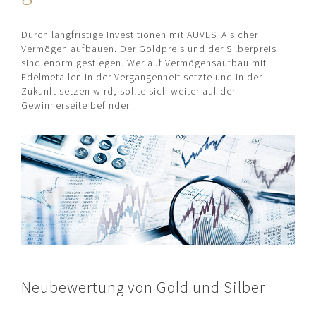
Charts
ONLINE DEPOT
Durch langfristige Investitionen mit AUVESTA sicher
Kauf / Verkauf
Vermögen aufbauen. Der Goldpreis und der Silberpreis
sind enorm gestiegen. Wer auf Vermögensaufbau mit
Transfer
Edelmetallen in der Vergangenheit setzte und in der
Switch
Zukunft setzen wird, sollte sich weiter auf der
Gewinnerseite befinden.
Sicherheit
LAGERUNG
Tagesbilanz
Lagerorte
Lieferung
PARTNER
Herstellung
Einlagerung
Neubewertung von Gold und Silber
Versand
Kooperation