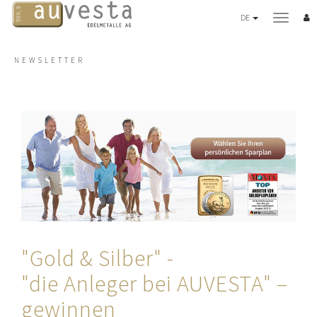
DE
NEWSLETTER
SPARPLAN
3 Varianten
Leistungen
EDELMETALLE
Gold
Silber
Platin
Palladium
"Gold & Silber" -
Münzen
Standard Barren
"die Anleger bei AUVESTA" –
Wertentwicklung
gewinnen